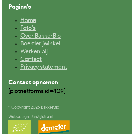
Pagina's
Home
Foto’s
Over BakkerBio
Boerderijwinkel
Werken bij
Contact
Privacy statement
Contact opnemen
[piotnetforms id=409]
© Copyright 2026 BakkerBio
Webdesign: JanZijlstra.nl