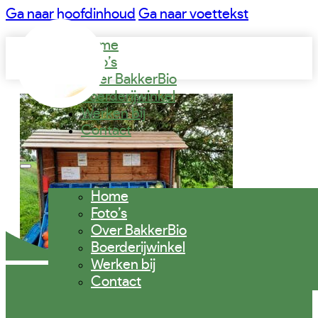
Ga naar hoofdinhoud
Ga naar voettekst
Home
Foto’s
Over BakkerBio
Boerderijwinkel
Werken bij
Contact
Home
Foto’s
Over BakkerBio
Boerderijwinkel
Werken bij
Contact