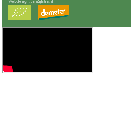
Webdesign: JanZijlstra.nl