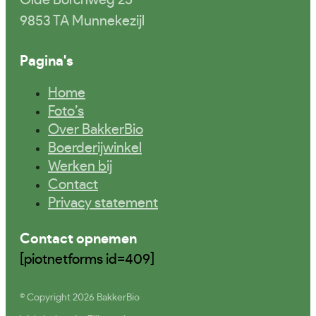
9853 TA Munnekezijl
Pagina's
Home
Foto’s
Over BakkerBio
Boerderijwinkel
Werken bij
Contact
Privacy statement
Contact opnemen
[piotnetforms id=409]
© Copyright 2026 BakkerBio