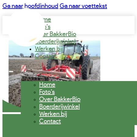
Ga naar hoofdinhoud
Ga naar voettekst
Home
Foto’s
Over BakkerBio
Boerderijwinkel
Werken bij
Contact
Home
Foto’s
Over BakkerBio
Boerderijwinkel
Werken bij
Contact