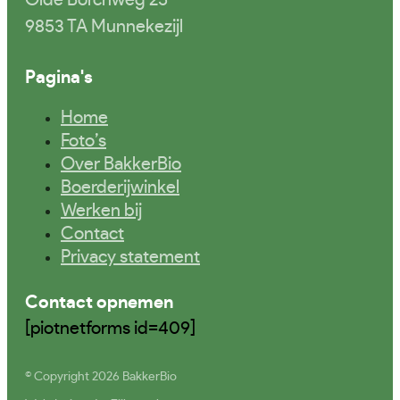
9853 TA Munnekezijl
Pagina's
Home
Foto’s
Over BakkerBio
Boerderijwinkel
Werken bij
Contact
Privacy statement
Contact opnemen
[piotnetforms id=409]
© Copyright 2026 BakkerBio