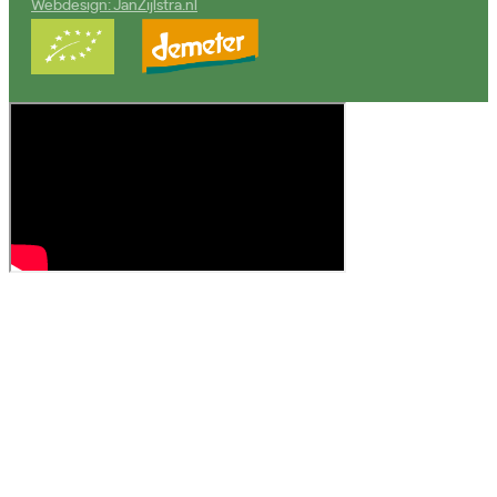
Webdesign: JanZijlstra.nl