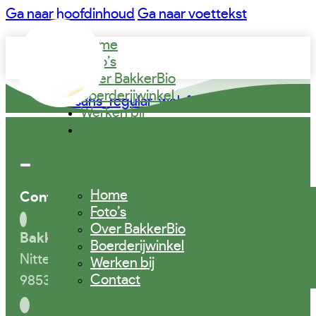
Ga naar hoofdinhoud
Ga naar voettekst
Home
Foto’s
Over BakkerBio
Boerderijwinkel
product_sans_regular-webfont
Werken bij
Contact
Home
Contactgegevens
Foto’s
Over BakkerBio
BakkerBio
Boerderijwinkel
Nittersweg 1
Werken bij
Contact
9853 TE Munnekezijl