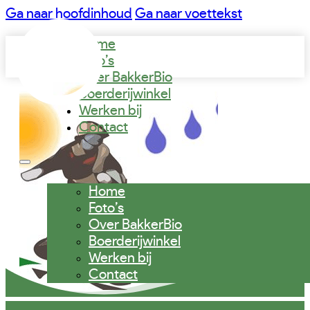
Ga naar hoofdinhoud
Ga naar voettekst
Home
Foto’s
Over BakkerBio
Boerderijwinkel
Werken bij
Contact
Home
Foto’s
Over BakkerBio
Boerderijwinkel
Werken bij
Contact